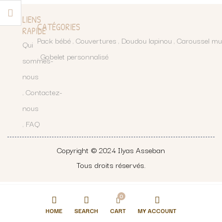
LIENS
CATÉGORIES
RAPIDE
Pack bébé
Couvertures
Doudou lapinou
Caroussel mu
Qui
Gobelet personnalisé
sommes-
nous
Contactez-
nous
FAQ
Copyright © 2024
Ilyas Asseban
Tous droits réservés.
0
HOME
SEARCH
CART
MY ACCOUNT