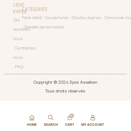
LIENS
CATÉGORIES
RAPIDE
Pack bébé
Couvertures
Doudou lapinou
Caroussel mu
Qui
Gobelet personnalisé
sommes-
nous
Contactez-
nous
FAQ
Copyright © 2024
Ilyas Asseban
Tous droits réservés.
0
HOME
SEARCH
CART
MY ACCOUNT