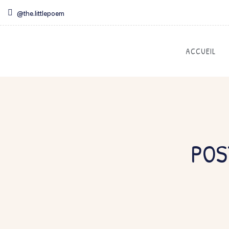
@the.littlepoem
ACCUEIL
POS