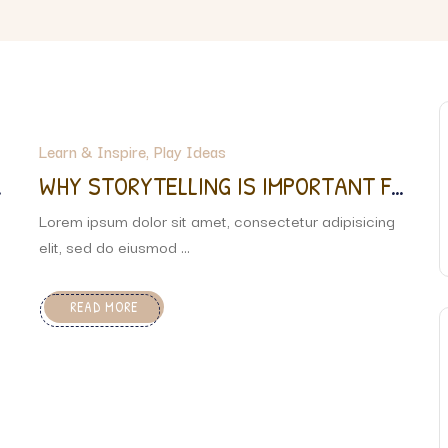
Learn & Inspire
Play Ideas
A
WHY STORYTELLING IS IMPORTANT FO
R KIDS
Lorem ipsum dolor sit amet, consectetur adipisicing
elit, sed do eiusmod ...
READ MORE