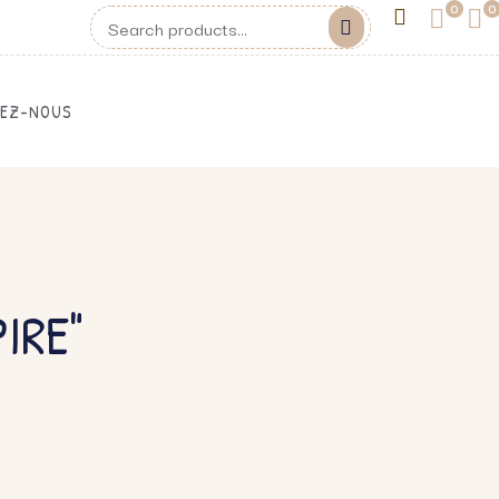
0
0
EZ-NOUS
IRE"