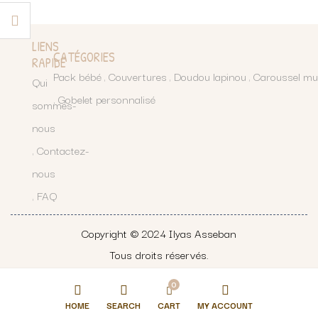
LIENS
CATÉGORIES
RAPIDE
Pack bébé
Couvertures
Doudou lapinou
Caroussel mu
Qui
Gobelet personnalisé
sommes-
nous
Contactez-
nous
FAQ
Copyright © 2024
Ilyas Asseban
Tous droits réservés.
0
HOME
SEARCH
CART
MY ACCOUNT