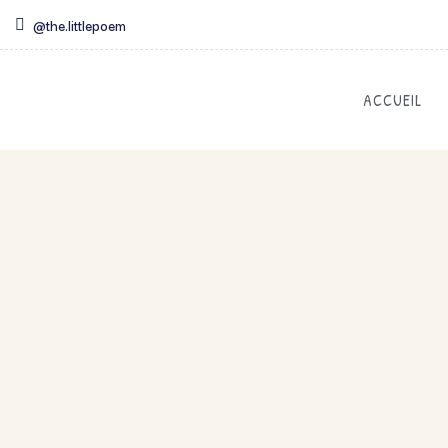
@the.littlepoem
ACCUEIL